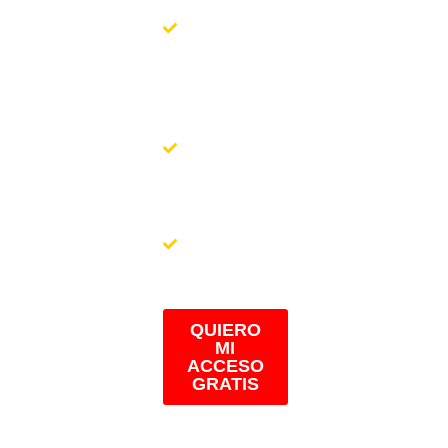
internacionales.
Gerente
General de
B&K
IMPORT
SAC
.
Gerente General
de
IMPORTACIONES
CAMPER SAC
Imagen de
BEA
MAYORISTA
QUIERO
MI
ACCESO
GRATIS