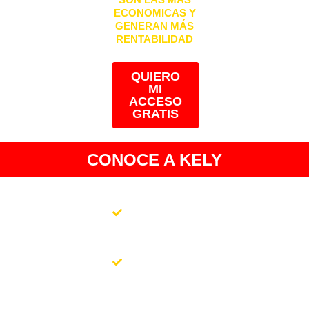
ECONOMICAS Y
GENERAN MÁS
RENTABILIDAD
QUIERO
MI
ACCESO
GRATIS
CONOCE A KELY
Comencé
desde cero
como tu.
Lic. en
Administración
y negocios