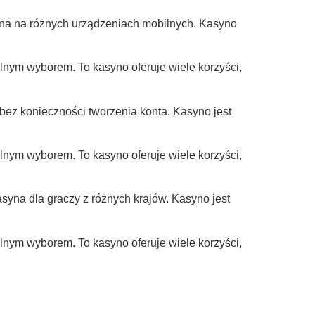
yna na różnych urządzeniach mobilnych. Kasyno
ealnym wyborem. To kasyno oferuje wiele korzyści,
ez konieczności tworzenia konta. Kasyno jest
ealnym wyborem. To kasyno oferuje wiele korzyści,
syna dla graczy z różnych krajów. Kasyno jest
ealnym wyborem. To kasyno oferuje wiele korzyści,