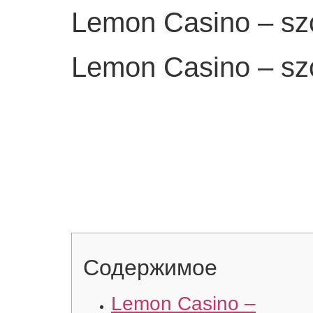
Lemon Casino – sz
Lemon Casino – sz
Содержимое
Lemon Casino –