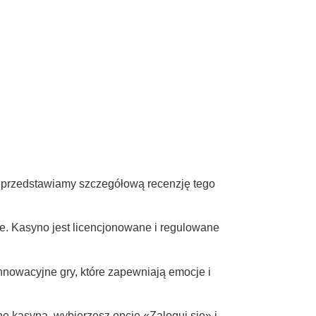
e przedstawiamy szczegółową recenzję tego
cje. Kasyno jest licencjonowane i regulowane
innowacyjne gry, które zapewniają emocje i
nę kasyna, wybierzesz opcję «Zaloguj się» i