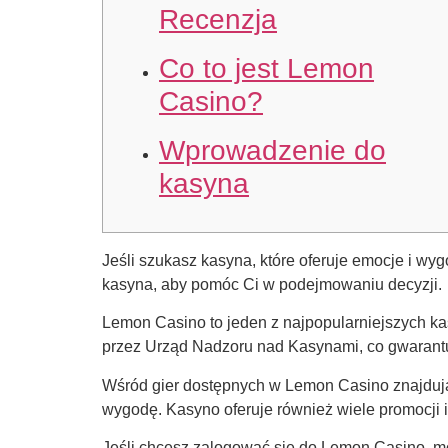
Recenzja
Co to jest Lemon
Casino?
Wprowadzenie do
kasyna
Jeśli szukasz kasyna, które oferuje emocje i 
kasyna, aby pomóc Ci w podejmowaniu decyzji.
Lemon Casino to jeden z najpopularniejszych kas
przez Urząd Nadzoru nad Kasynami, co gwarantu
Wśród gier dostępnych w Lemon Casino znajdują si
wygodę. Kasyno oferuje również wiele promocji 
Jeśli chcesz zalogować się do Lemon Casino, moż