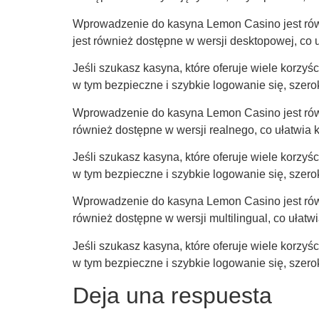
Wprowadzenie do kasyna Lemon Casino jest równ
jest również dostępne w wersji desktopowej, co 
Jeśli szukasz kasyna, które oferuje wiele korzyś
w tym bezpieczne i szybkie logowanie się, szerok
Wprowadzenie do kasyna Lemon Casino jest równi
również dostępne w wersji realnego, co ułatwia 
Jeśli szukasz kasyna, które oferuje wiele korzyś
w tym bezpieczne i szybkie logowanie się, szerok
Wprowadzenie do kasyna Lemon Casino jest równie
również dostępne w wersji multilingual, co ułatw
Jeśli szukasz kasyna, które oferuje wiele korzyś
w tym bezpieczne i szybkie logowanie się, szerok
Deja una respuesta