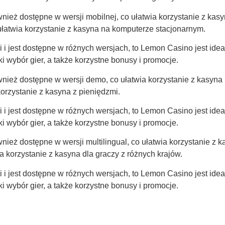
ież dostępne w wersji mobilnej, co ułatwia korzystanie z kas
ułatwia korzystanie z kasyna na komputerze stacjonarnym.
ci i jest dostępne w różnych wersjach, to Lemon Casino jest id
i wybór gier, a także korzystne bonusy i promocje.
eż dostępne w wersji demo, co ułatwia korzystanie z kasyna b
korzystanie z kasyna z pieniędzmi.
ci i jest dostępne w różnych wersjach, to Lemon Casino jest id
i wybór gier, a także korzystne bonusy i promocje.
ż dostępne w wersji multilingual, co ułatwia korzystanie z ka
ia korzystanie z kasyna dla graczy z różnych krajów.
ci i jest dostępne w różnych wersjach, to Lemon Casino jest id
i wybór gier, a także korzystne bonusy i promocje.