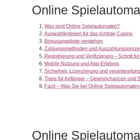
Online Spielautom
Was sind Online Spielautomaten?
Auswahlkriterien für das richtige Casino
Bonusangebote verstehen
Zahlungsmethoden und Auszahlungsproze
Registrierung und Verifizierung – Schritt für
Mobile Nutzung und App‑Erlebnis
Sicherheit, Lizenzierung und verantwortun
Tipps für Anfänger – Gewinnchancen und S
Fazit – Was Sie bei Online Spielautomaten
Online Spielautomat