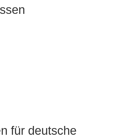
üssen
en für deutsche