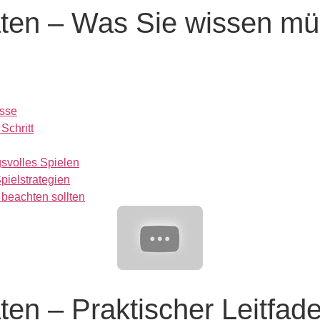
aten – Was Sie wissen m
sse
 Schritt
gsvolles Spielen
pielstrategien
 beachten sollten
en – Praktischer Leitfad