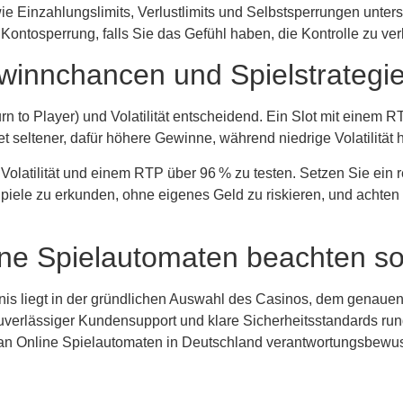
e Einzahlungslimits, Verlustlimits und Selbstsperrungen unters
ontosperrung, falls Sie das Gefühl haben, die Kontrolle zu verl
ewinnchancen und Spielstrategi
n to Player) und Volatilität entscheidend. Ein Slot mit einem RT
et seltener, dafür höhere Gewinne, während niedrige Volatilität h
er Volatilität und einem RTP über 96 % zu testen. Setzen Sie ein r
ele zu erkunden, ohne eigenes Geld zu riskieren, und achten 
ine Spielautomaten beachten so
is liegt in der gründlichen Auswahl des Casinos, dem genau
 zuverlässiger Kundensupport und klare Sicherheitsstandards r
 an Online Spielautomaten in Deutschland verantwortungsbewu