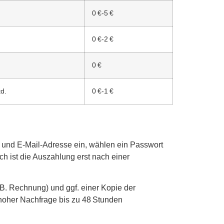
0 €‑5 €
0 €‑2 €
0 €
td.
0 €‑1 €
 und E‑Mail-Adresse ein, wählen ein Passwort
ch ist die Auszahlung erst nach einer
B. Rechnung) und ggf. einer Kopie der
 hoher Nachfrage bis zu 48 Stunden