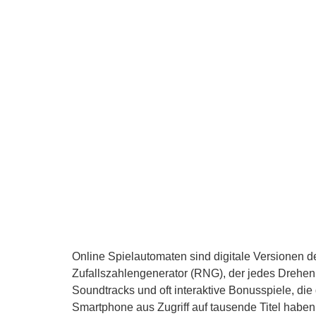
Online Spielautomaten sind digitale Versionen d
Zufallszahlengenerator (RNG), der jedes Drehen
Soundtracks und oft interaktive Bonusspiele, die
Smartphone aus Zugriff auf tausende Titel haben