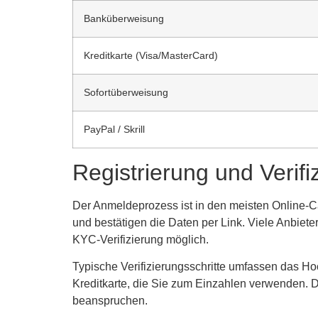
Banküberweisung
Kreditkarte (Visa/MasterCard)
Sofortüberweisung
PayPal / Skrill
Registrierung und Verifiz
Der Anmeldeprozess ist in den meisten Online‑C
und bestätigen die Daten per Link. Viele Anbiete
KYC‑Verifizierung möglich.
Typische Verifizierungsschritte umfassen das Ho
Kreditkarte, die Sie zum Einzahlen verwenden. 
beanspruchen.