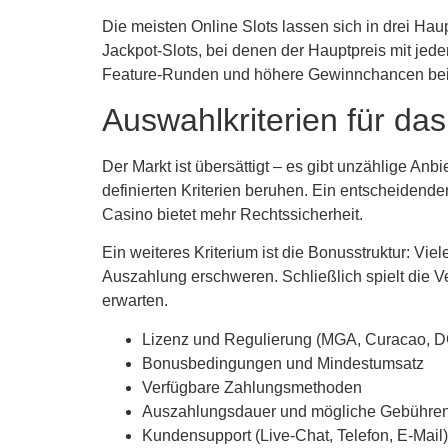
Die meisten Online Slots lassen sich in drei Hau
Jackpot‑Slots, bei denen der Hauptpreis mit jede
Feature‑Runden und höhere Gewinnchancen bei
Auswahlkriterien für das
Der Markt ist übersättigt – es gibt unzählige Anbi
definierten Kriterien beruhen. Ein entscheidender
Casino bietet mehr Rechtssicherheit.
Ein weiteres Kriterium ist die Bonusstruktur: V
Auszahlung erschweren. Schließlich spielt die 
erwarten.
Lizenz und Regulierung (MGA, Curacao, 
Bonusbedingungen und Mindestumsatz
Verfügbare Zahlungsmethoden
Auszahlungsdauer und mögliche Gebühre
Kundensupport (Live‑Chat, Telefon, E‑Mail)